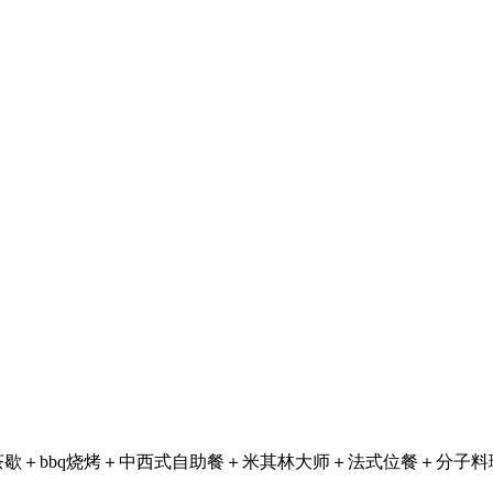
＋茶歇＋bbq烧烤＋中西式自助餐＋米其林大师＋法式位餐＋分
。