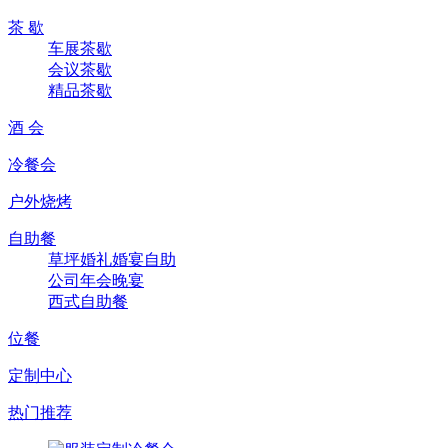
茶 歇
车展茶歇
会议茶歇
精品茶歇
酒 会
冷餐会
户外烧烤
自助餐
草坪婚礼婚宴自助
公司年会晚宴
西式自助餐
位餐
定制中心
热门推荐