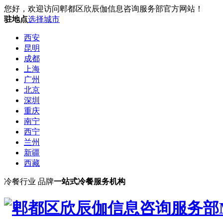
您好，欢迎访问
郫都区欣辰伽信息咨询服务部
官方网站！
驻地点
选择城市
西安
昆明
成都
上海
广州
北京
深圳
重庆
南宁
西宁
兰州
新疆
西藏
冷餐行业 品牌
一站式冷餐服务机构